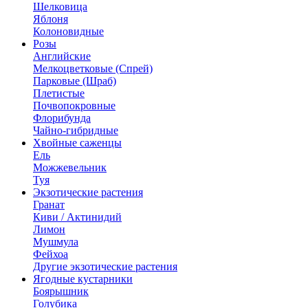
Шелковица
Яблоня
Колоновидные
Розы
Английские
Мелкоцветковые (Спрей)
Парковые (Шраб)
Плетистые
Почвопокровные
Флорибунда
Чайно-гибридные
Хвойные саженцы
Ель
Можжевельник
Туя
Экзотические растения
Гранат
Киви / Актинидий
Лимон
Мушмула
Фейхоа
Другие экзотические растения
Ягодные кустарники
Боярышник
Голубика