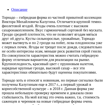
Описание
Торнадо – гибридная форма из частной приватной коллекции
Виктора Михайловича Калугина. Отличается крупной темно-
фиолетовой ягодой. Ягоды очень плотные с высоким
сахаронакоплением. Вкус гармоничный сортовой без муската.
Грозди средней плотности, что не позволяет ягодам мяться
друг об друга. Кусты сильнорослые, урожайные, Торнадо
может вытянуть и по 2 грозди на побег, лозы плодоносны уже
с первых почек. Ягоды не трещат после дождя, следовательно
не особо интересны осам, меньше риск развития серой гнили.
По совокупности характеристик можно считать гибридную
форму отличным вариантом для реализации на рынке.
Крупноплодность, красивый цвет с пруиновым налетом,
нарядные крупные грозди, высокий сахар – все эти
характеристики обязательно будут оценены покупателями.
Торнадо хоть и относят к новинкам, но первые сигналки были
получены Калугиным еще в 2017 г., а первый урожай в
корнесобственной культуре – в 2018 г. Данная форма уже
прошла небольшую проверку временем и доказала свою
стабильность. На мой взгляд это очень важно, т.к. стоимость
саженцев и черенков на новые гибридные формы очень