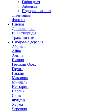
Гибридная
Зибольда
Подорожниковая
Лилейники
Флоксы
Пионы
Древовидные
ИТО гибриды
Травянистые
Плодовые деревья
Абрикос
Айва
Алыча
Вишня
Грецкий Орех
Груша
Инжир
Маклюра
Миндаль
Нектарин
Персик
Слива
Фундук
Хурма
Черешня