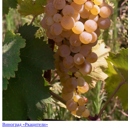
Виноград «Ркацители»