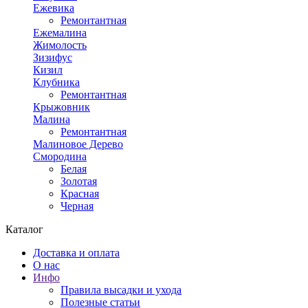
Ежевика
Ремонтантная
Ежемалина
Жимолость
Зизифус
Кизил
Клубника
Ремонтантная
Крыжовник
Малина
Ремонтантная
Малиновое Дерево
Смородина
Белая
Золотая
Красная
Черная
Каталог
Доставка и оплата
О нас
Инфо
Правила высадки и ухода
Полезные статьи