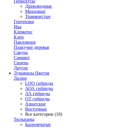
Гибискусы
Древовидные
Махровые
Травянистые
Гортензии
Ива
Клематис
Клен
Павловния
Плакучие деревья
Сакура
Самшит
Сирень
Другие
Луковицы Цветов
Лилии
LOO гибриды
АОА гибриды
ЛА гибриды
ОТ гибриды
Азиатские
Восточные
Все категории (10)
Тюльпаны
Бахромчатые