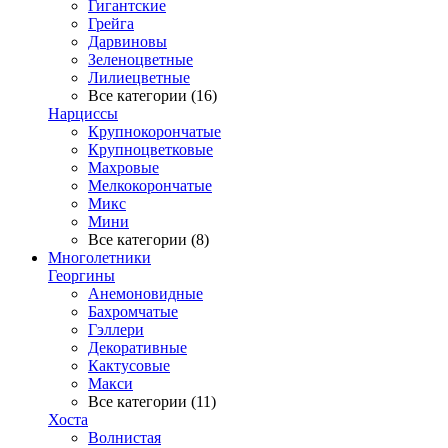
Гигантские
Грейга
Дарвиновы
Зеленоцветные
Лилиецветные
Все категории (16)
Нарциссы
Крупнокорончатые
Крупноцветковые
Махровые
Мелкокорончатые
Микс
Мини
Все категории (8)
Многолетники
Георгины
Анемоновидные
Бахромчатые
Гэллери
Декоративные
Кактусовые
Макси
Все категории (11)
Хоста
Волнистая