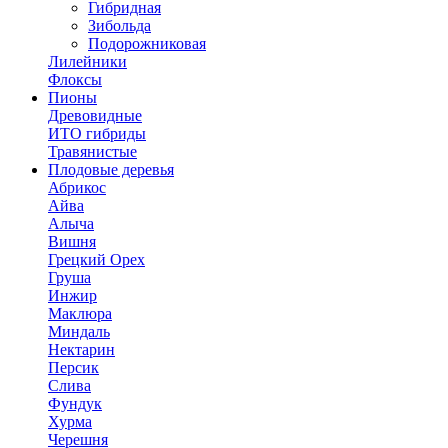
Гибридная
Зибольда
Подорожниковая
Лилейники
Флоксы
Пионы
Древовидные
ИТО гибриды
Травянистые
Плодовые деревья
Абрикос
Айва
Алыча
Вишня
Грецкий Орех
Груша
Инжир
Маклюра
Миндаль
Нектарин
Персик
Слива
Фундук
Хурма
Черешня