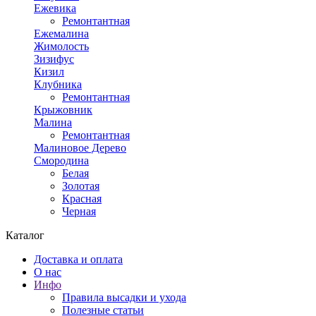
Ежевика
Ремонтантная
Ежемалина
Жимолость
Зизифус
Кизил
Клубника
Ремонтантная
Крыжовник
Малина
Ремонтантная
Малиновое Дерево
Смородина
Белая
Золотая
Красная
Черная
Каталог
Доставка и оплата
О нас
Инфо
Правила высадки и ухода
Полезные статьи