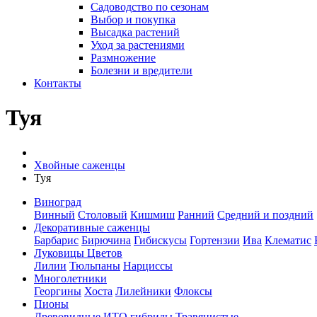
Садоводство по сезонам
Выбор и покупка
Высадка растений
Уход за растениями
Размножение
Болезни и вредители
Контакты
Туя
Хвойные саженцы
Туя
Виноград
Винный
Столовый
Кишмиш
Ранний
Средний и поздний
Декоративные саженцы
Барбарис
Бирючина
Гибискусы
Гортензии
Ива
Клематис
Луковицы Цветов
Лилии
Тюльпаны
Нарциссы
Многолетники
Георгины
Хоста
Лилейники
Флоксы
Пионы
Древовидные
ИТО гибриды
Травянистые