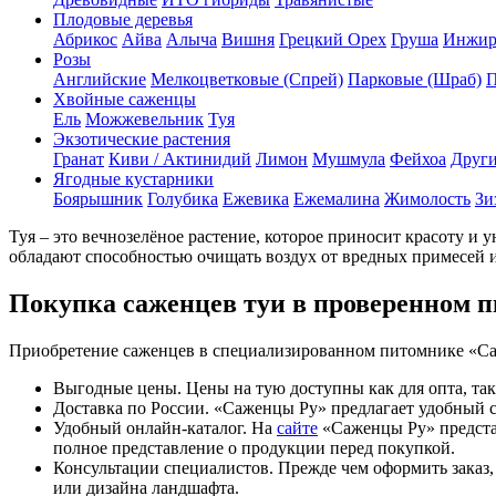
Плодовые деревья
Абрикос
Айва
Алыча
Вишня
Грецкий Орех
Груша
Инжи
Розы
Английские
Мелкоцветковые (Спрей)
Парковые (Шраб)
П
Хвойные саженцы
Ель
Можжевельник
Туя
Экзотические растения
Гранат
Киви / Актинидий
Лимон
Мушмула
Фейхоа
Други
Ягодные кустарники
Боярышник
Голубика
Ежевика
Ежемалина
Жимолость
Зи
Туя – это вечнозелёное растение, которое приносит красоту и
обладают способностью очищать воздух от вредных примесей 
Покупка саженцев туи в проверенном п
Приобретение саженцев в специализированном питомнике «Саж
Выгодные цены. Цены на тую доступны как для опта, так
Доставка по России. «Саженцы Ру» предлагает удобный 
Удобный онлайн-каталог. На
сайте
«Саженцы Ру» предст
полное представление о продукции перед покупкой.
Консультации специалистов. Прежде чем оформить заказ
или дизайна ландшафта.