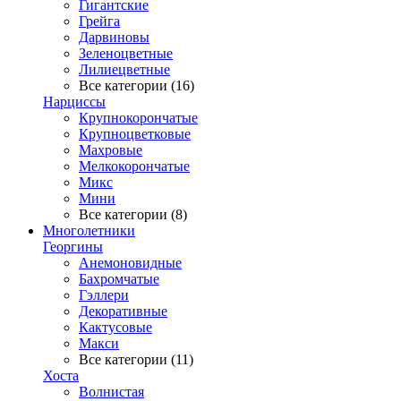
Гигантские
Грейга
Дарвиновы
Зеленоцветные
Лилиецветные
Все категории (16)
Нарциссы
Крупнокорончатые
Крупноцветковые
Махровые
Мелкокорончатые
Микс
Мини
Все категории (8)
Многолетники
Георгины
Анемоновидные
Бахромчатые
Гэллери
Декоративные
Кактусовые
Макси
Все категории (11)
Хоста
Волнистая