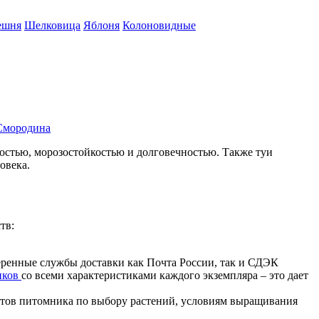
ешня
Шелковица
Яблоня
Колоновидные
Смородина
востью, морозостойкостью и долговечностью. Также туи
овека.
тв:
еренные службы доставки как Почта России, так и СДЭК
иков
со всеми характеристиками каждого экземпляра – это дает
стов питомника по выбору растений, условиям выращивания