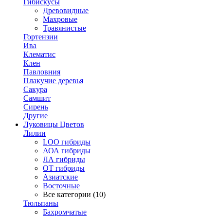
Гибискусы
Древовидные
Махровые
Травянистые
Гортензии
Ива
Клематис
Клен
Павловния
Плакучие деревья
Сакура
Самшит
Сирень
Другие
Луковицы Цветов
Лилии
LOO гибриды
АОА гибриды
ЛА гибриды
ОТ гибриды
Азиатские
Восточные
Все категории (10)
Тюльпаны
Бахромчатые