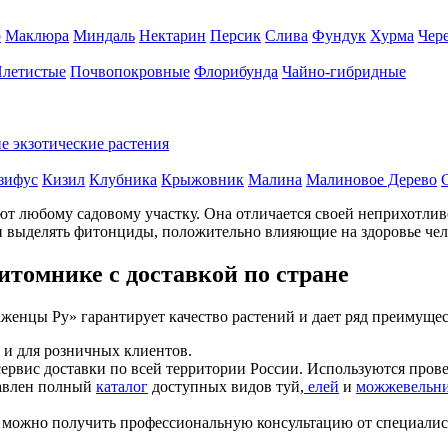
р
Маклюра
Миндаль
Нектарин
Персик
Слива
Фундук
Хурма
Чер
летистые
Почвопокровные
Флорибунда
Чайно-гибридные
е экзотические растения
зифус
Кизил
Клубника
Крыжовник
Малина
Малиновое Дерево
 уют любому садовому участку. Она отличается своей неприхотли
и выделять фитонциды, положительно влияющие на здоровье чел
итомнике с доставкой по стране
енцы Ру» гарантирует качество растений и дает ряд преимущес
 и для розничных клиентов.
сервис доставки по всей территории России. Используются пров
авлен полный
каталог
доступных видов туй,
елей
и
можжевельн
, можно получить профессиональную консультацию от специали