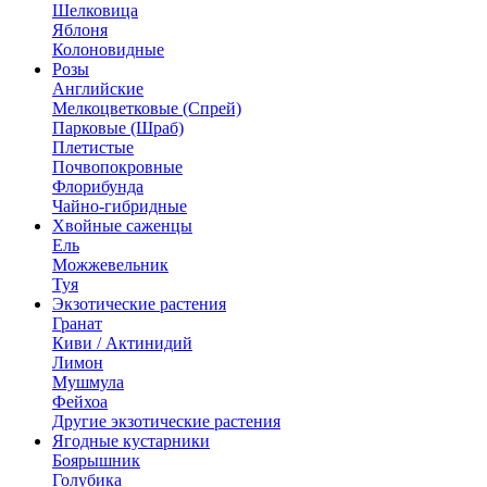
Шелковица
Яблоня
Колоновидные
Розы
Английские
Мелкоцветковые (Спрей)
Парковые (Шраб)
Плетистые
Почвопокровные
Флорибунда
Чайно-гибридные
Хвойные саженцы
Ель
Можжевельник
Туя
Экзотические растения
Гранат
Киви / Актинидий
Лимон
Мушмула
Фейхоа
Другие экзотические растения
Ягодные кустарники
Боярышник
Голубика