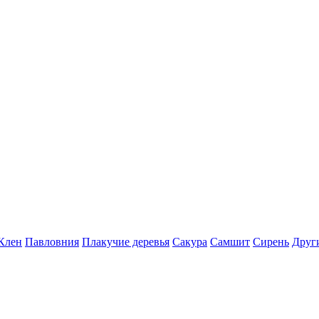
Клен
Павловния
Плакучие деревья
Сакура
Самшит
Сирень
Друг