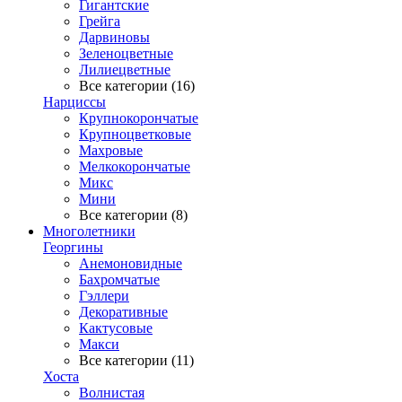
Гигантские
Грейга
Дарвиновы
Зеленоцветные
Лилиецветные
Все категории (16)
Нарциссы
Крупнокорончатые
Крупноцветковые
Махровые
Мелкокорончатые
Микс
Мини
Все категории (8)
Многолетники
Георгины
Анемоновидные
Бахромчатые
Гэллери
Декоративные
Кактусовые
Макси
Все категории (11)
Хоста
Волнистая