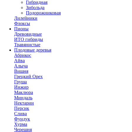
Гибридная
Зибольда
Подорожниковая
Лилейники
Флоксы
Пионы
Древовидные
ИТО гибриды
Травянистые
Плодовые деревья
Абрикос
Айва
Алыча
Вишня
Грецкий Орех
Груша
Инжир
Маклюра
Миндаль
Нектарин
Персик
Слива
Фундук
Хурма
Черешня