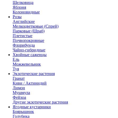
Шелковица
Яблоня
Колоновидные
Розы
Английские
Мелкоцветковые (Спрей)
Парковые (Шраб)
Плетистые
Почвопокровные
Флорибунда
Чайно-гибридные
Хвойные саженцы
Ель
Можжевельник
Туя
Экзотические растения
Гранат
Киви / Актинидий
Лимон
Мушмула
Фейхоа
Другие экзотические растения
Ягодные кустарники
Боярышник
Голубика