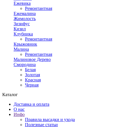
Ежевика
Ремонтантная
Ежемалина
Жимолость
Зизифус
Кизил
Клубника
Ремонтантная
Крыжовник
Малина
Ремонтантная
Малиновое Дерево
Смородина
Белая
Золотая
Красная
Черная
Каталог
Доставка и оплата
О нас
Инфо
Правила высадки и ухода
Полезные статьи