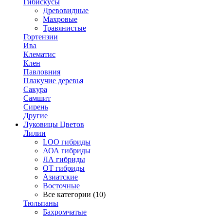
Гибискусы
Древовидные
Махровые
Травянистые
Гортензии
Ива
Клематис
Клен
Павловния
Плакучие деревья
Сакура
Самшит
Сирень
Другие
Луковицы Цветов
Лилии
LOO гибриды
АОА гибриды
ЛА гибриды
ОТ гибриды
Азиатские
Восточные
Все категории (10)
Тюльпаны
Бахромчатые