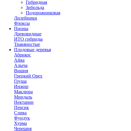
Гибридная
Зибольда
Подорожниковая
Лилейники
Флоксы
Пионы
Древовидные
ИТО гибриды
Травянистые
Плодовые деревья
Абрикос
Айва
Алыча
Вишня
Грецкий Орех
Груша
Инжир
Маклюра
Миндаль
Нектарин
Персик
Слива
Фундук
Хурма
Черешня