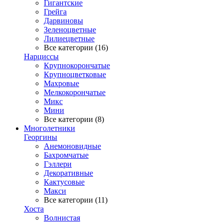
Гигантские
Грейга
Дарвиновы
Зеленоцветные
Лилиецветные
Все категории (16)
Нарциссы
Крупнокорончатые
Крупноцветковые
Махровые
Мелкокорончатые
Микс
Мини
Все категории (8)
Многолетники
Георгины
Анемоновидные
Бахромчатые
Гэллери
Декоративные
Кактусовые
Макси
Все категории (11)
Хоста
Волнистая