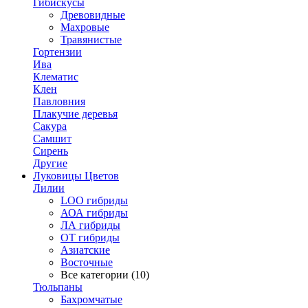
Гибискусы
Древовидные
Махровые
Травянистые
Гортензии
Ива
Клематис
Клен
Павловния
Плакучие деревья
Сакура
Самшит
Сирень
Другие
Луковицы Цветов
Лилии
LOO гибриды
АОА гибриды
ЛА гибриды
ОТ гибриды
Азиатские
Восточные
Все категории (10)
Тюльпаны
Бахромчатые