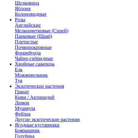
Шелковица
Яблоня
Колоновидные
Розы
Английские
Мелкоцветковые (Спрей)
Парковые (Шраб)
Плетистые
Почвопокровные
Флорибунда
Чайно-гибридные
Хвойные саженцы
Ель
Можжевельник
Туя
Экзотические растения
Гранат
Киви / Актинидий
Лимон
Мушмула
Фейхоа
Другие экзотические растения
Ягодные кустарники
Боярышник
Голубика