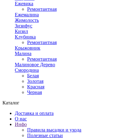
Ежевика
Ремонтантная
Ежемалина
Жимолость
Зизифус
Кизил
Клубника
Ремонтантная
Крыжовник
Малина
Ремонтантная
Малиновое Дерево
Смородина
Белая
Золотая
Красная
Черная
Каталог
Доставка и оплата
О нас
Инфо
Правила высадки и ухода
Полезные статьи