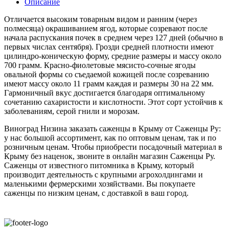
Описание
Отличается высоким товарным видом и ранним (через
полмесяца) окрашиванием ягод, которые созревают после
начала распускания почек в среднем через 127 дней (обычно в
первых числах сентября). Грозди средней плотности имеют
цилиндро-коническую форму, средние размеры и массу около
700 грамм. Красно-фиолетовые мясисто-сочные ягоды
овальной формы со съедаемой кожицей после созреванию
имеют массу около 11 грамм каждая и размеры 30 на 22 мм.
Гармоничный вкус достигается благодаря оптимальному
сочетанию сахаристости и кислотности. Этот сорт устойчив к
заболеваниям, серой гнили и морозам.
Виноград Низина заказать саженцы в Крыму от Саженцы Ру:
у нас большой ассортимент, как по оптовым ценам, так и по
розничным ценам. Чтобы приобрести посадочный материал в
Крыму без наценок, звоните в онлайн магазин Саженцы Ру.
Саженцы от известного питомника в Крыму, который
производит деятельность с крупными агрохолдингами и
маленькими фермерскими хозяйствами. Вы покупаете
саженцы по низким ценам, с доставкой в ваш город.