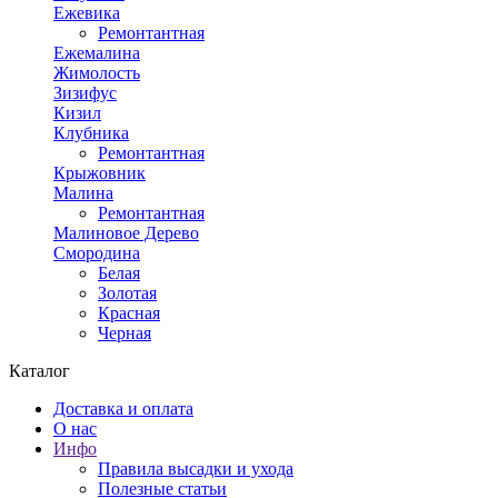
Ежевика
Ремонтантная
Ежемалина
Жимолость
Зизифус
Кизил
Клубника
Ремонтантная
Крыжовник
Малина
Ремонтантная
Малиновое Дерево
Смородина
Белая
Золотая
Красная
Черная
Каталог
Доставка и оплата
О нас
Инфо
Правила высадки и ухода
Полезные статьи