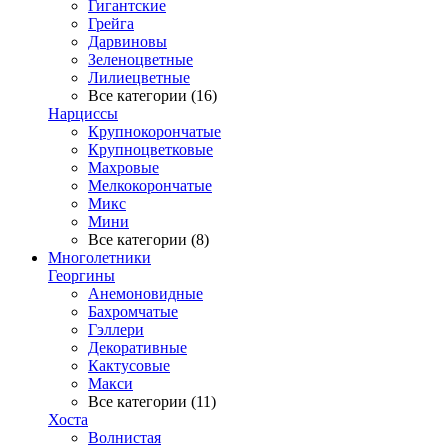
Гигантские
Грейга
Дарвиновы
Зеленоцветные
Лилиецветные
Все категории (16)
Нарциссы
Крупнокорончатые
Крупноцветковые
Махровые
Мелкокорончатые
Микс
Мини
Все категории (8)
Многолетники
Георгины
Анемоновидные
Бахромчатые
Гэллери
Декоративные
Кактусовые
Макси
Все категории (11)
Хоста
Волнистая