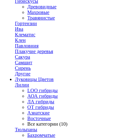
Гибискусы
Древовидные
Махровые
Травянистые
Гортензии
Ива
Клематис
Клен
Павловния
Плакучие деревья
Сакура
Самшит
Сирень
Другие
Луковицы Цветов
Лилии
LOO гибриды
АОА гибриды
ЛА гибриды
ОТ гибриды
Азиатские
Восточные
Все категории (10)
Тюльпаны
Бахромчатые