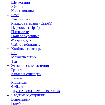
Шелковица
Яблоня
Колоновидные
Розы
Английские
Мелкоцветковые (Спрей)
Парковые (Шраб)
Плетистые
Почвопокровные
Флорибунда
Чайно-гибридные
Хвойные саженцы
Ель
Можжевельник
Туя
Экзотические растения
Гранат
Киви / Актинидий
Лимон
Мушмула
Фейхоа
Другие экзотические растения
Ягодные кустарники
Боярышник
Голубика