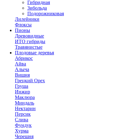
Гибридная
Зибольда
Подорожниковая
Лилейники
Флоксы
Пионы
Древовидные
ИТО гибриды
Травянистые
Плодовые деревья
Абрикос
Айва
Алыча
Вишня
Грецкий Орех
Груша
Инжир
Маклюра
Миндаль
Нектарин
Персик
Слива
Фундук
Хурма
Черешня