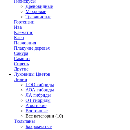
Гибискусы
Древовидные
Махровые
Травянистые
Гортензии
Ива
Клематис
Клен
Павловния
Плакучие деревья
Сакура
Самшит
Сирень
Другие
Луковицы Цветов
Лилии
LOO гибриды
АОА гибриды
ЛА гибриды
ОТ гибриды
Азиатские
Восточные
Все категории (10)
Тюльпаны
Бахромчатые