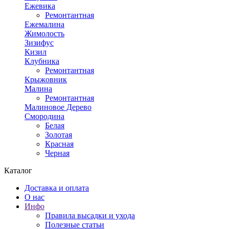
Ежевика
Ремонтантная
Ежемалина
Жимолость
Зизифус
Кизил
Клубника
Ремонтантная
Крыжовник
Малина
Ремонтантная
Малиновое Дерево
Смородина
Белая
Золотая
Красная
Черная
Каталог
Доставка и оплата
О нас
Инфо
Правила высадки и ухода
Полезные статьи