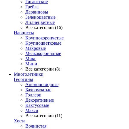
Гигантские
Грейга
Дарвиновы
Зеленоцветные
Лилиецветные
Все категории (16)
Нарциссы
Крупнокорончатые
Крупноцветковые
Махровые
Мелкокорончатые
Микс
Мини
Все категории (8)
Многолетники
Георгины
Анемоновидные
Бахромчатые
Гэллери
Декоративные
Кактусовые
Макси
Все категории (11)
Хоста
Волнистая