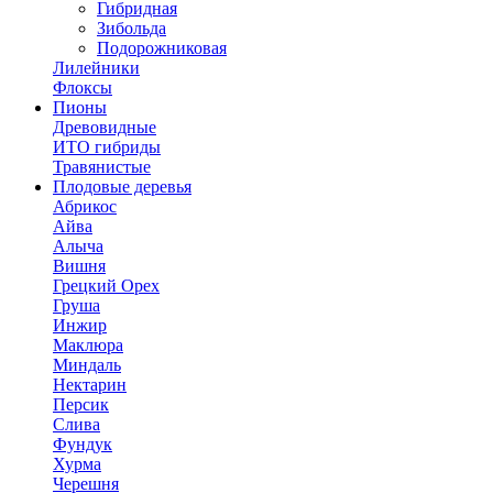
Гибридная
Зибольда
Подорожниковая
Лилейники
Флоксы
Пионы
Древовидные
ИТО гибриды
Травянистые
Плодовые деревья
Абрикос
Айва
Алыча
Вишня
Грецкий Орех
Груша
Инжир
Маклюра
Миндаль
Нектарин
Персик
Слива
Фундук
Хурма
Черешня