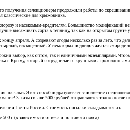
его получения селекционеры продолжили работы по скрещивани
тья классические для крыжовника.
 хлорозу и насекомым-вредителям. Большинство модификаций неп
чше высаживать сорта в теплицу, так как на открытом грунте ур
 концу апреля. А созревают ягоды несколько раз за лето, что де
 янтарный, насыщенный. У некоторых подвидов желтая смородин
рокий выбор, как оптом, так и единичными экземплярами. Чтоб
ика в Крыму, который сотрудничает с крупными агрохолдингам
ия посылки. Этот способ подразумевает заполнение специальног
мание! Заказы свыше 5000 рублей отправляются только после 
делении Почты России. Стоимость посылки складывается из:
 500 г (в зависимости от веса и почтового пояса)