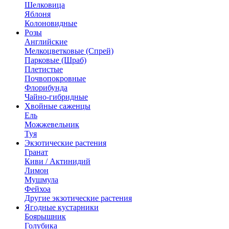
Шелковица
Яблоня
Колоновидные
Розы
Английские
Мелкоцветковые (Спрей)
Парковые (Шраб)
Плетистые
Почвопокровные
Флорибунда
Чайно-гибридные
Хвойные саженцы
Ель
Можжевельник
Туя
Экзотические растения
Гранат
Киви / Актинидий
Лимон
Мушмула
Фейхоа
Другие экзотические растения
Ягодные кустарники
Боярышник
Голубика