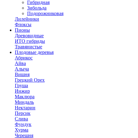
Гибридная
Зибольда
Подорожниковая
Лилейники
Флоксы
Пионы
Древовидные
ИТО гибриды
Травянистые
Плодовые деревья
Абрикос
Айва
Алыча
Вишня
Грецкий Орех
Груша
Инжир
Маклюра
Миндаль
Нектарин
Персик
Слива
Фундук
Хурма
Черешня