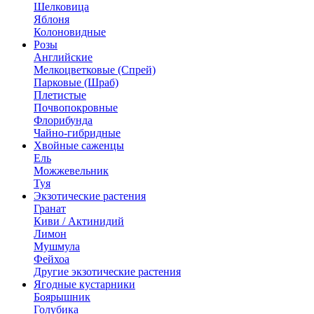
Шелковица
Яблоня
Колоновидные
Розы
Английские
Мелкоцветковые (Спрей)
Парковые (Шраб)
Плетистые
Почвопокровные
Флорибунда
Чайно-гибридные
Хвойные саженцы
Ель
Можжевельник
Туя
Экзотические растения
Гранат
Киви / Актинидий
Лимон
Мушмула
Фейхоа
Другие экзотические растения
Ягодные кустарники
Боярышник
Голубика