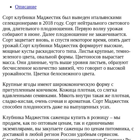
Описание
Сорт клубники Маджестик был выведен итальянскими
селекционерами в 2018 году. Сорт нейтрального светового
дня, длительного плодоношения. Первую волну урожая
собирают в июне. Далее плодоношение не заканчивается.
Сорт зацветает вновь, и спустя некоторое время, опять дает
урожай.Сорт клубники Маджестик формирует высокие,
мощные кусты раскидистого типа. Листья крупные, темно-
зеленого цвета, овальной формы. Цветоносов вырастает
масса. Они длинные, чуть выше уровня листьев, образуют
бесчисленное количество завязей, что говорит о высокой
урожайности. Цветки белоснежного цвета.
Крупные ягоды имеют ширококоническую форму с
притупленным кончиком. Кожица плотная, со слегка
вдавленными семянками. Мякоть внутри такая же плотная,
сладко-кислая, очень сочная и ароматная. Сорт Маджестик
способен плодоносить даже на выпущенных усах.
Клубника Маджестик саженцы купить в розницу – мы
продаем, как по оптовым ценам, так и единичными
экземплярами, вы закупаете саженцы по ценам питомника, с
доставкой в любой регион России удобным сервисом.
Сделайте заказ в интернет магазине питомник Саженцы Ру,