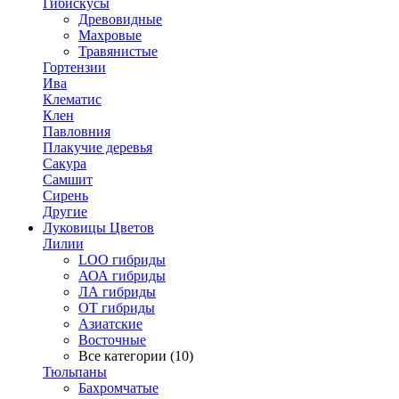
Гибискусы
Древовидные
Махровые
Травянистые
Гортензии
Ива
Клематис
Клен
Павловния
Плакучие деревья
Сакура
Самшит
Сирень
Другие
Луковицы Цветов
Лилии
LOO гибриды
АОА гибриды
ЛА гибриды
ОТ гибриды
Азиатские
Восточные
Все категории (10)
Тюльпаны
Бахромчатые