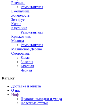
Ежевика
Ремонтантная
Ежемалина
Жимолость
Зизифус
Кизил
Клубника
Ремонтантная
Крыжовник
Малина
Ремонтантная
Малиновое Дерево
Смородина
Белая
Золотая
Красная
Черная
Каталог
Доставка и оплата
О нас
Инфо
Правила высадки и ухода
Полезные статьи