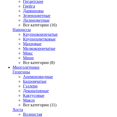
Гигантские
Грейга
Дарвиновы
Зеленоцветные
Лилиецветные
Все категории (16)
Нарциссы
Крупнокорончатые
Крупноцветковые
Махровые
Мелкокорончатые
Микс
Мини
Все категории (8)
Многолетники
Георгины
Анемоновидные
Бахромчатые
Гэллери
Декоративные
Кактусовые
Макси
Все категории (11)
Хоста
Волнистая