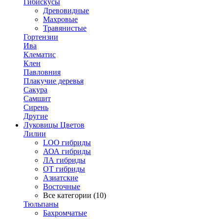
Гибискусы
Древовидные
Махровые
Травянистые
Гортензии
Ива
Клематис
Клен
Павловния
Плакучие деревья
Сакура
Самшит
Сирень
Другие
Луковицы Цветов
Лилии
LOO гибриды
АОА гибриды
ЛА гибриды
ОТ гибриды
Азиатские
Восточные
Все категории (10)
Тюльпаны
Бахромчатые