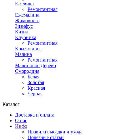
Ежевика
Ремонтантная
Ежемалина
Жимолость
Зизифус
Кизил
Клубника
Ремонтантная
Крыжовник
Малина
Ремонтантная
Малиновое Дерево
Смородина
Белая
Золотая
Красная
Черная
Каталог
Доставка и оплата
О нас
Инфо
Правила высадки и ухода
Полезные статьи