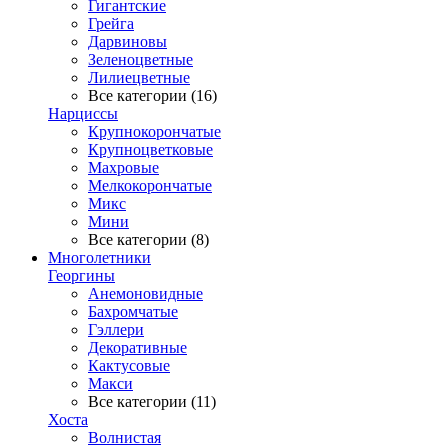
Гигантские
Грейга
Дарвиновы
Зеленоцветные
Лилиецветные
Все категории (16)
Нарциссы
Крупнокорончатые
Крупноцветковые
Махровые
Мелкокорончатые
Микс
Мини
Все категории (8)
Многолетники
Георгины
Анемоновидные
Бахромчатые
Гэллери
Декоративные
Кактусовые
Макси
Все категории (11)
Хоста
Волнистая