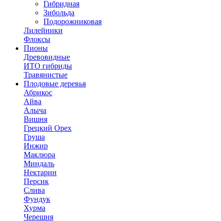
Гибридная
Зибольда
Подорожниковая
Лилейники
Флоксы
Пионы
Древовидные
ИТО гибриды
Травянистые
Плодовые деревья
Абрикос
Айва
Алыча
Вишня
Грецкий Орех
Груша
Инжир
Маклюра
Миндаль
Нектарин
Персик
Слива
Фундук
Хурма
Черешня