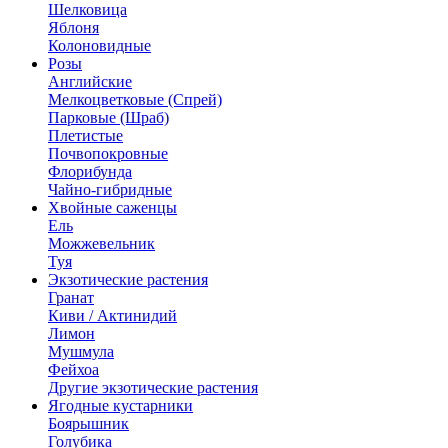
Шелковица
Яблоня
Колоновидные
Розы
Английские
Мелкоцветковые (Спрей)
Парковые (Шраб)
Плетистые
Почвопокровные
Флорибунда
Чайно-гибридные
Хвойные саженцы
Ель
Можжевельник
Туя
Экзотические растения
Гранат
Киви / Актинидий
Лимон
Мушмула
Фейхоа
Другие экзотические растения
Ягодные кустарники
Боярышник
Голубика