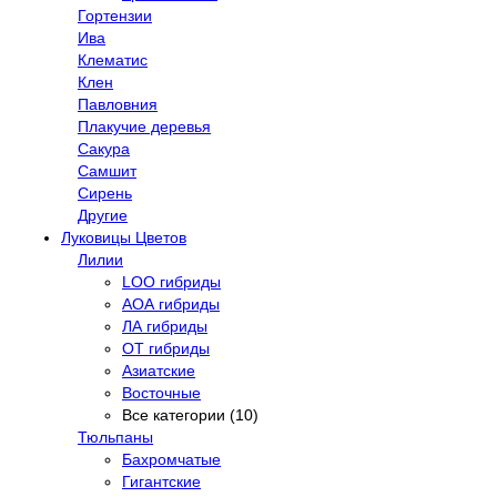
Гортензии
Ива
Клематис
Клен
Павловния
Плакучие деревья
Сакура
Самшит
Сирень
Другие
Луковицы Цветов
Лилии
LOO гибриды
АОА гибриды
ЛА гибриды
ОТ гибриды
Азиатские
Восточные
Все категории (10)
Тюльпаны
Бахромчатые
Гигантские