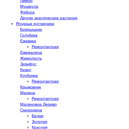
Лимон
Мушмула
Фейхоа
Другие экзотические растения
Ягодные кустарники
Боярышник
Голубика
Ежевика
Ремонтантная
Ежемалина
Жимолость
Зизифус
Кизил
Клубника
Ремонтантная
Крыжовник
Малина
Ремонтантная
Малиновое Дерево
Смородина
Белая
Золотая
Красная