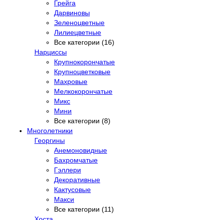
Грейга
Дарвиновы
Зеленоцветные
Лилиецветные
Все категории (16)
Нарциссы
Крупнокорончатые
Крупноцветковые
Махровые
Мелкокорончатые
Микс
Мини
Все категории (8)
Многолетники
Георгины
Анемоновидные
Бахромчатые
Гэллери
Декоративные
Кактусовые
Макси
Все категории (11)
Хоста