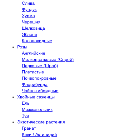
Слива
Фундук
Хурма
Черешня
Шелковица
Яблоня
Колоновидные
Розы
Английские
Мелкоцветковые (Спрей)
Парковые (Шраб)
Плетистые
Почвопокровные
Флорибунда
Чайно-гибридные
Хвойные саженцы
Ель
Можжевельник
Туя
Экзотические растения
Гранат
Киви / Актинидий