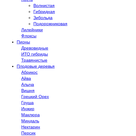
Волнистая
Гибридная
Зибольда
Подорожниковая
Лилейники
Флоксы
Пионы
Древовидные
ИТО гибриды
Травянистые
Плодовые деревья
Абрикос
Айва
Алыча
Вишня
Грецкий Орех
Груша
Инжир
Маклюра
Миндаль
Нектарин
Персик