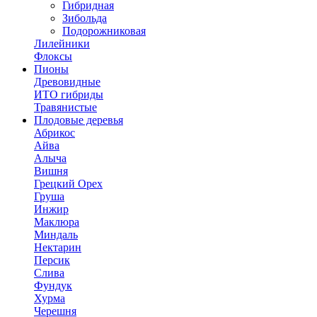
Гибридная
Зибольда
Подорожниковая
Лилейники
Флоксы
Пионы
Древовидные
ИТО гибриды
Травянистые
Плодовые деревья
Абрикос
Айва
Алыча
Вишня
Грецкий Орех
Груша
Инжир
Маклюра
Миндаль
Нектарин
Персик
Слива
Фундук
Хурма
Черешня