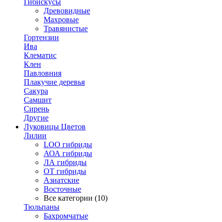
Гибискусы
Древовидные
Махровые
Травянистые
Гортензии
Ива
Клематис
Клен
Павловния
Плакучие деревья
Сакура
Самшит
Сирень
Другие
Луковицы Цветов
Лилии
LOO гибриды
АОА гибриды
ЛА гибриды
ОТ гибриды
Азиатские
Восточные
Все категории (10)
Тюльпаны
Бахромчатые