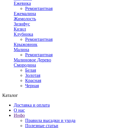
Ежевика
Ремонтантная
Ежемалина
Жимолость
Зизифус
Кизил
Клубника
Ремонтантная
Крыжовник
Малина
Ремонтантная
Малиновое Дерево
Смородина
Белая
Золотая
Красная
Черная
Каталог
Доставка и оплата
О нас
Инфо
Правила высадки и ухода
Полезные статьи