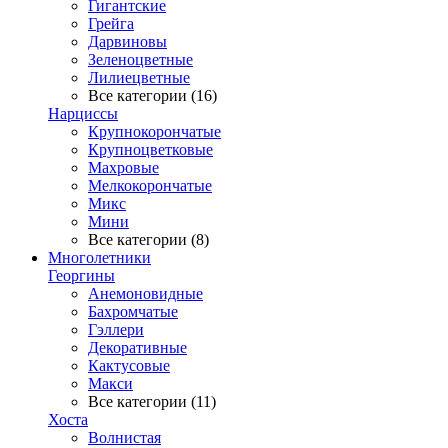
Гигантские
Грейга
Дарвиновы
Зеленоцветные
Лилиецветные
Все категории (16)
Нарциссы
Крупнокорончатые
Крупноцветковые
Махровые
Мелкокорончатые
Микс
Мини
Все категории (8)
Многолетники
Георгины
Анемоновидные
Бахромчатые
Гэллери
Декоративные
Кактусовые
Макси
Все категории (11)
Хоста
Волнистая