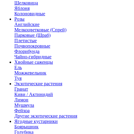
Шелковица
Яблоня
Колоновидные
Розы
Английские
Мелкоцветковые (Спрей)
Парковые (Шраб)
Плетистые
Почвопокровные
Флорибунда
Чайно-гибридные
Хвойные саженцы
Ель
Можжевельник
Туя
Экзотические растения
Гранат
Киви / Актинидий
Лимон
Мушмула
Фейхоа
Другие экзотические растения
Ягодные кустарники
Боярышник
Голубика