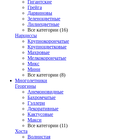
Гигантские
Грейга
Дарвиновы
Зеленоцветные
Лилиецветные
Все категории (16)
Нарциссы
Крупнокорончатые
Крупноцветковые
Махровые
Мелкокорончатые
Микс
Мини
Все категории (8)
Многолетники
Георгины
Анемоновидные
Бахромчатые
Гэллери
Декоративные
Кактусовые
Макси
Все категории (11)
Хоста
Волнистая