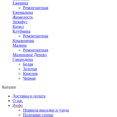
Ежевика
Ремонтантная
Ежемалина
Жимолость
Зизифус
Кизил
Клубника
Ремонтантная
Крыжовник
Малина
Ремонтантная
Малиновое Дерево
Смородина
Белая
Золотая
Красная
Черная
Каталог
Доставка и оплата
О нас
Инфо
Правила высадки и ухода
Полезные статьи