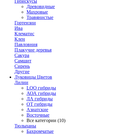
Гибискусы
Древовидные
Махровые
Травянистые
Гортензии
Ива
Клематис
Клен
Павловния
Плакучие деревья
Сакура
Самшит
Сирень
Другие
Луковицы Цветов
Лилии
LOO гибриды
АОА гибриды
ЛА гибриды
ОТ гибриды
Азиатские
Восточные
Все категории (10)
Тюльпаны
Бахромчатые