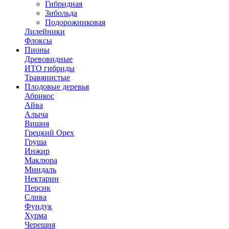
Гибридная
Зибольда
Подорожниковая
Лилейники
Флоксы
Пионы
Древовидные
ИТО гибриды
Травянистые
Плодовые деревья
Абрикос
Айва
Алыча
Вишня
Грецкий Орех
Груша
Инжир
Маклюра
Миндаль
Нектарин
Персик
Слива
Фундук
Хурма
Черешня