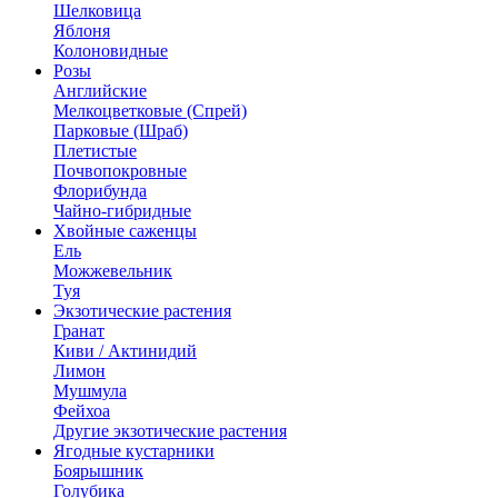
Шелковица
Яблоня
Колоновидные
Розы
Английские
Мелкоцветковые (Спрей)
Парковые (Шраб)
Плетистые
Почвопокровные
Флорибунда
Чайно-гибридные
Хвойные саженцы
Ель
Можжевельник
Туя
Экзотические растения
Гранат
Киви / Актинидий
Лимон
Мушмула
Фейхоа
Другие экзотические растения
Ягодные кустарники
Боярышник
Голубика