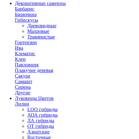
Декоративные саженцы
Барбарис
Бирючина
Гибискусы
Древовидные
Махровые
Травянистые
Гортензии
Ива
Клематис
Клен
Павловния
Плакучие деревья
Сакура
Самшит
Сирень
Другие
Луковицы Цветов
Лилии
LOO гибриды
АОА гибриды
ЛА гибриды
ОТ гибриды
Азиатские
Восточные