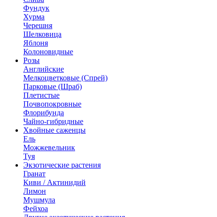
Фундук
Хурма
Черешня
Шелковица
Яблоня
Колоновидные
Розы
Английские
Мелкоцветковые (Спрей)
Парковые (Шраб)
Плетистые
Почвопокровные
Флорибунда
Чайно-гибридные
Хвойные саженцы
Ель
Можжевельник
Туя
Экзотические растения
Гранат
Киви / Актинидий
Лимон
Мушмула
Фейхоа