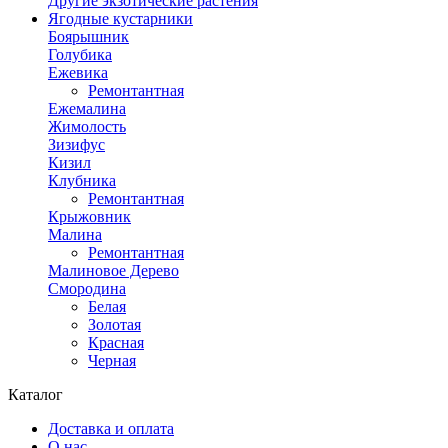
Другие экзотические растения
Ягодные кустарники
Боярышник
Голубика
Ежевика
Ремонтантная
Ежемалина
Жимолость
Зизифус
Кизил
Клубника
Ремонтантная
Крыжовник
Малина
Ремонтантная
Малиновое Дерево
Смородина
Белая
Золотая
Красная
Черная
Каталог
Доставка и оплата
О нас