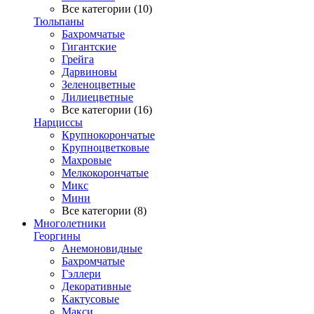
Все категории (10)
Тюльпаны
Бахромчатые
Гигантские
Грейга
Дарвиновы
Зеленоцветные
Лилиецветные
Все категории (16)
Нарциссы
Крупнокорончатые
Крупноцветковые
Махровые
Мелкокорончатые
Микс
Мини
Все категории (8)
Многолетники
Георгины
Анемоновидные
Бахромчатые
Гэллери
Декоративные
Кактусовые
Макси