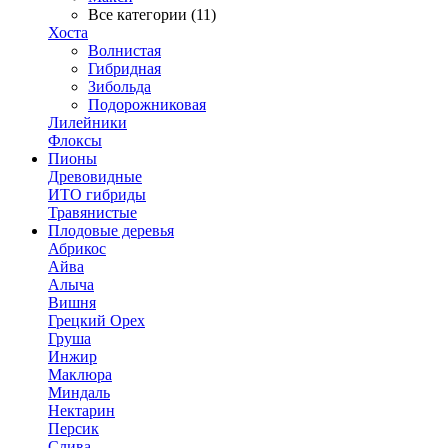
Все категории (11)
Хоста
Волнистая
Гибридная
Зибольда
Подорожниковая
Лилейники
Флоксы
Пионы
Древовидные
ИТО гибриды
Травянистые
Плодовые деревья
Абрикос
Айва
Алыча
Вишня
Грецкий Орех
Груша
Инжир
Маклюра
Миндаль
Нектарин
Персик
Слива