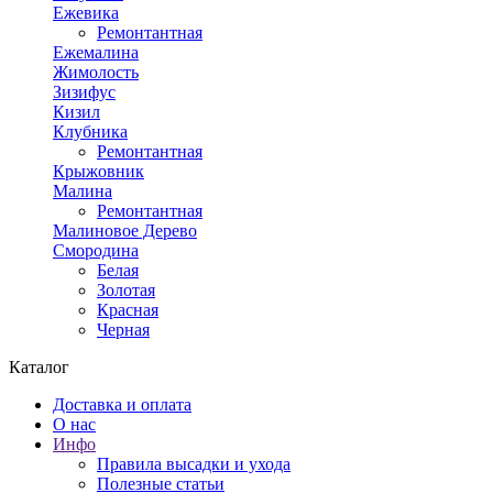
Ежевика
Ремонтантная
Ежемалина
Жимолость
Зизифус
Кизил
Клубника
Ремонтантная
Крыжовник
Малина
Ремонтантная
Малиновое Дерево
Смородина
Белая
Золотая
Красная
Черная
Каталог
Доставка и оплата
О нас
Инфо
Правила высадки и ухода
Полезные статьи