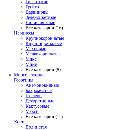
Гигантские
Грейга
Дарвиновы
Зеленоцветные
Лилиецветные
Все категории (16)
Нарциссы
Крупнокорончатые
Крупноцветковые
Махровые
Мелкокорончатые
Микс
Мини
Все категории (8)
Многолетники
Георгины
Анемоновидные
Бахромчатые
Гэллери
Декоративные
Кактусовые
Макси
Все категории (11)
Хоста
Волнистая