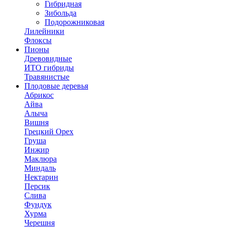
Гибридная
Зибольда
Подорожниковая
Лилейники
Флоксы
Пионы
Древовидные
ИТО гибриды
Травянистые
Плодовые деревья
Абрикос
Айва
Алыча
Вишня
Грецкий Орех
Груша
Инжир
Маклюра
Миндаль
Нектарин
Персик
Слива
Фундук
Хурма
Черешня