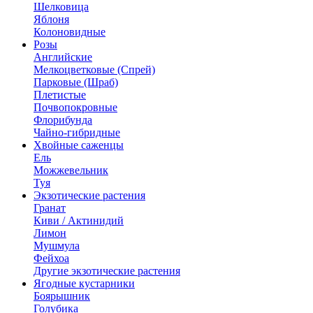
Шелковица
Яблоня
Колоновидные
Розы
Английские
Мелкоцветковые (Спрей)
Парковые (Шраб)
Плетистые
Почвопокровные
Флорибунда
Чайно-гибридные
Хвойные саженцы
Ель
Можжевельник
Туя
Экзотические растения
Гранат
Киви / Актинидий
Лимон
Мушмула
Фейхоа
Другие экзотические растения
Ягодные кустарники
Боярышник
Голубика