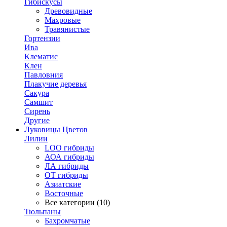
Гибискусы
Древовидные
Махровые
Травянистые
Гортензии
Ива
Клематис
Клен
Павловния
Плакучие деревья
Сакура
Самшит
Сирень
Другие
Луковицы Цветов
Лилии
LOO гибриды
АОА гибриды
ЛА гибриды
ОТ гибриды
Азиатские
Восточные
Все категории (10)
Тюльпаны
Бахромчатые