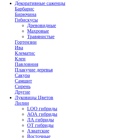
Декоративные саженцы
Барбарис
Бирючина
Гибискусы
Древовидные
Махровые
Травянистые
Гортензии
Ива
Клематис
Клен
Павловния
Плакучие деревья
Сакура
Самшит
Сирень
Другие
Луковицы Цветов
Лилии
LOO гибриды
АОА гибриды
ЛА гибриды
ОТ гибриды
Азиатские
Восточные