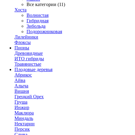
Все категории (11)
Хоста
Волнистая
Гибридная
Зибольда
Подорожниковая
Лилейники
Флоксы
Пионы
Древовидные
ИТО гибриды
Травянистые
Плодовые деревья
Абрикос
Айва
Алыча
Вишня
Грецкий Орех
Груша
Инжир
Маклюра
Миндаль
Нектарин
Персик
Слива