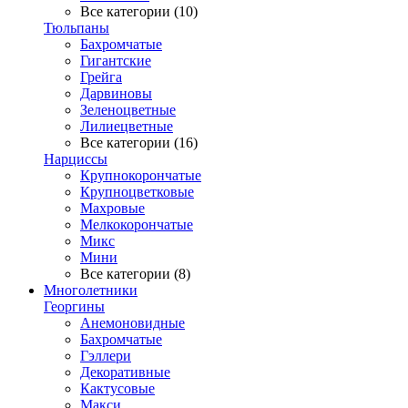
Все категории (10)
Тюльпаны
Бахромчатые
Гигантские
Грейга
Дарвиновы
Зеленоцветные
Лилиецветные
Все категории (16)
Нарциссы
Крупнокорончатые
Крупноцветковые
Махровые
Мелкокорончатые
Микс
Мини
Все категории (8)
Многолетники
Георгины
Анемоновидные
Бахромчатые
Гэллери
Декоративные
Кактусовые
Макси