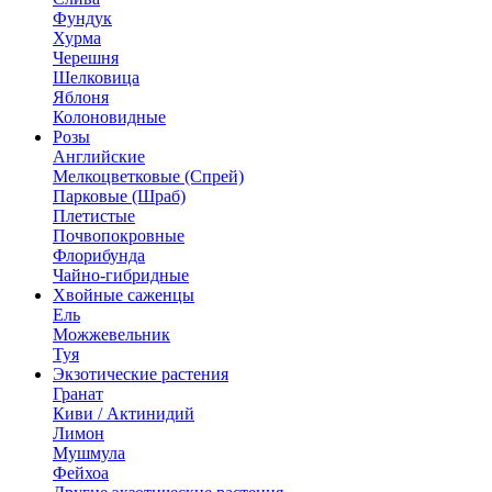
Фундук
Хурма
Черешня
Шелковица
Яблоня
Колоновидные
Розы
Английские
Мелкоцветковые (Спрей)
Парковые (Шраб)
Плетистые
Почвопокровные
Флорибунда
Чайно-гибридные
Хвойные саженцы
Ель
Можжевельник
Туя
Экзотические растения
Гранат
Киви / Актинидий
Лимон
Мушмула
Фейхоа