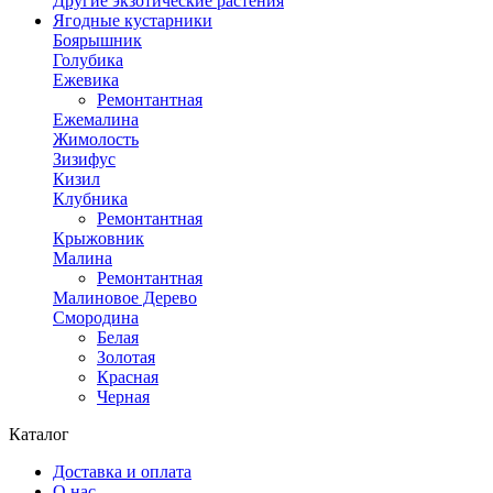
Другие экзотические растения
Ягодные кустарники
Боярышник
Голубика
Ежевика
Ремонтантная
Ежемалина
Жимолость
Зизифус
Кизил
Клубника
Ремонтантная
Крыжовник
Малина
Ремонтантная
Малиновое Дерево
Смородина
Белая
Золотая
Красная
Черная
Каталог
Доставка и оплата
О нас