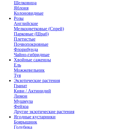
Шелковица
Яблоня
Колоновидные
Розы
Английские
Мелкоцветковые (Спрей)
Парковые (Шраб)
Плетистые
Почвопокровные
Флорибунда
Чайно-гибридные
Хвойные саженцы
Ель
Можжевельник
Туя
Экзотические растения
Гранат
Киви / Актинидий
Лимон
Мушмула
Фейхоа
Другие экзотические растения
Ягодные кустарники
Боярышник
Голубика