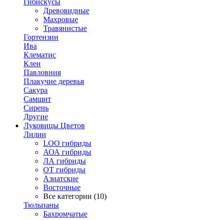
Гибискусы
Древовидные
Махровые
Травянистые
Гортензии
Ива
Клематис
Клен
Павловния
Плакучие деревья
Сакура
Самшит
Сирень
Другие
Луковицы Цветов
Лилии
LOO гибриды
АОА гибриды
ЛА гибриды
ОТ гибриды
Азиатские
Восточные
Все категории (10)
Тюльпаны
Бахромчатые