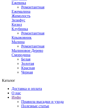
Ежевика
Ремонтантная
Ежемалина
Жимолость
Зизифус
Кизил
Клубника
Ремонтантная
Крыжовник
Малина
Ремонтантная
Малиновое Дерево
Смородина
Белая
Золотая
Красная
Черная
Каталог
Доставка и оплата
О нас
Инфо
Правила высадки и ухода
Полезные статьи