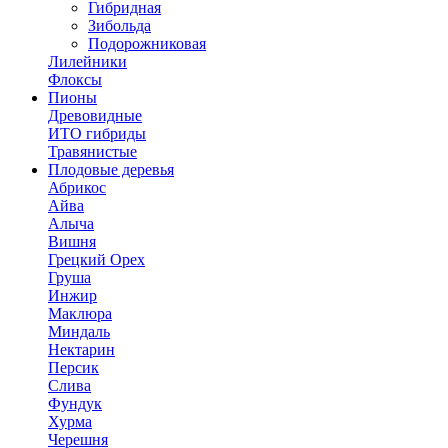
Гибридная
Зибольда
Подорожниковая
Лилейники
Флоксы
Пионы
Древовидные
ИТО гибриды
Травянистые
Плодовые деревья
Абрикос
Айва
Алыча
Вишня
Грецкий Орех
Груша
Инжир
Маклюра
Миндаль
Нектарин
Персик
Слива
Фундук
Хурма
Черешня