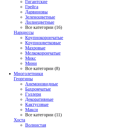
Гигантские
Грейга
Дарвиновы
Зеленоцветные
Лилиецветные
Все категории (16)
Нарциссы
Крупнокорончатые
Крупноцветковые
Махровые
Мелкокорончатые
Микс
Мини
Все категории (8)
Многолетники
Георгины
Анемоновидные
Бахромчатые
Гэллери
Декоративные
Кактусовые
Макси
Все категории (11)
Хоста
Волнистая