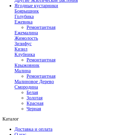
Другие экзотические растения
Ягодные кустарники
Боярышник
Голубика
Ежевика
Ремонтантная
Ежемалина
Жимолость
Зизифус
Кизил
Клубника
Ремонтантная
Крыжовник
Малина
Ремонтантная
Малиновое Дерево
Смородина
Белая
Золотая
Красная
Черная
Каталог
Доставка и оплата
О нас