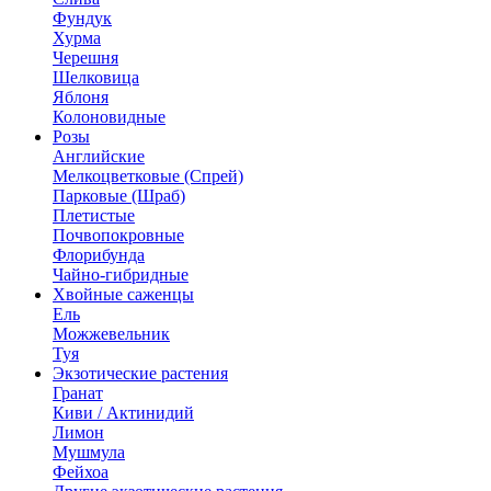
Фундук
Хурма
Черешня
Шелковица
Яблоня
Колоновидные
Розы
Английские
Мелкоцветковые (Спрей)
Парковые (Шраб)
Плетистые
Почвопокровные
Флорибунда
Чайно-гибридные
Хвойные саженцы
Ель
Можжевельник
Туя
Экзотические растения
Гранат
Киви / Актинидий
Лимон
Мушмула
Фейхоа