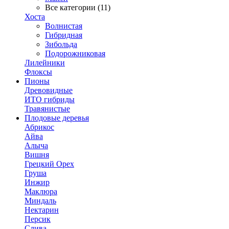
Все категории (11)
Хоста
Волнистая
Гибридная
Зибольда
Подорожниковая
Лилейники
Флоксы
Пионы
Древовидные
ИТО гибриды
Травянистые
Плодовые деревья
Абрикос
Айва
Алыча
Вишня
Грецкий Орех
Груша
Инжир
Маклюра
Миндаль
Нектарин
Персик
Слива