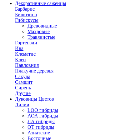
Декоративные саженцы
Барбарис
Бирючина
Гибискусы
Древовидные
Махровые
Травянистые
Гортензии
Ива
Клематис
Клен
Павловния
Плакучие деревья
Сакура
Самшит
Сирень
Другие
Луковицы Цветов
Лилии
LOO гибриды
АОА гибриды
ЛА гибриды
ОТ гибриды
Азиатские
Восточные