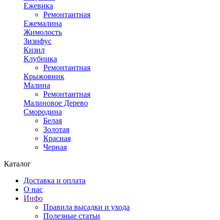
Ежевика
Ремонтантная
Ежемалина
Жимолость
Зизифус
Кизил
Клубника
Ремонтантная
Крыжовник
Малина
Ремонтантная
Малиновое Дерево
Смородина
Белая
Золотая
Красная
Черная
Каталог
Доставка и оплата
О нас
Инфо
Правила высадки и ухода
Полезные статьи