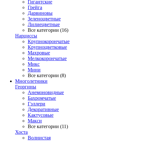
Гигантские
Грейга
Дарвиновы
Зеленоцветные
Лилиецветные
Все категории (16)
Нарциссы
Крупнокорончатые
Крупноцветковые
Махровые
Мелкокорончатые
Микс
Мини
Все категории (8)
Многолетники
Георгины
Анемоновидные
Бахромчатые
Гэллери
Декоративные
Кактусовые
Макси
Все категории (11)
Хоста
Волнистая