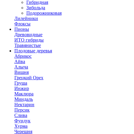
Гибридная
Зибольда
Подорожниковая
Лилейники
Флоксы
Пионы
Древовидные
ИТО гибриды
Травянистые
Плодовые деревья
Абрикос
Айва
Алыча
Вишня
Грецкий Орех
Груша
Инжир
Маклюра
Миндаль
Нектарин
Персик
Слива
Фундук
Хурма
Черешня