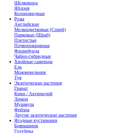
Шелковица
Яблоня
Колоновидные
Розы
Английские
Мелкоцветковые (Спрей)
Парковые (Шраб)
Плетистые
Почвопокровные
Флорибунда
Чайно-гибридные
Хвойные саженцы
Ель
Можжевельник
Туя
Экзотические растения
Гранат
Киви / Актинидий
Лимон
Мушмула
Фейхоа
Другие экзотические растения
Ягодные кустарники
Боярышник
Голубика