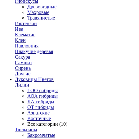
Гибискусы
Древовидные
Махровые
Травянистые
Гортензии
Ива
Клематис
Клен
Павловния
Плакучие деревья
Сакура
Самшит
Сирень
Другие
Луковицы Цветов
Лилии
LOO гибриды
АОА гибриды
ЛА гибриды
ОТ гибриды
Азиатские
Восточные
Все категории (10)
Тюльпаны
Бахромчатые