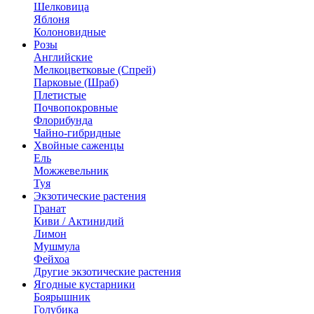
Шелковица
Яблоня
Колоновидные
Розы
Английские
Мелкоцветковые (Спрей)
Парковые (Шраб)
Плетистые
Почвопокровные
Флорибунда
Чайно-гибридные
Хвойные саженцы
Ель
Можжевельник
Туя
Экзотические растения
Гранат
Киви / Актинидий
Лимон
Мушмула
Фейхоа
Другие экзотические растения
Ягодные кустарники
Боярышник
Голубика