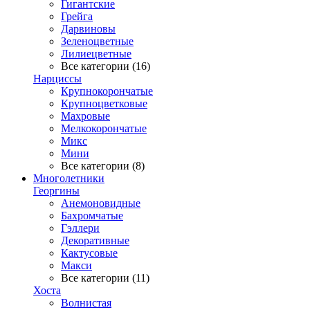
Гигантские
Грейга
Дарвиновы
Зеленоцветные
Лилиецветные
Все категории (16)
Нарциссы
Крупнокорончатые
Крупноцветковые
Махровые
Мелкокорончатые
Микс
Мини
Все категории (8)
Многолетники
Георгины
Анемоновидные
Бахромчатые
Гэллери
Декоративные
Кактусовые
Макси
Все категории (11)
Хоста
Волнистая