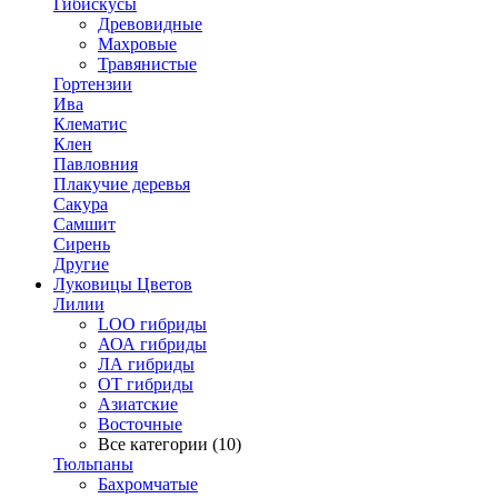
Гибискусы
Древовидные
Махровые
Травянистые
Гортензии
Ива
Клематис
Клен
Павловния
Плакучие деревья
Сакура
Самшит
Сирень
Другие
Луковицы Цветов
Лилии
LOO гибриды
АОА гибриды
ЛА гибриды
ОТ гибриды
Азиатские
Восточные
Все категории (10)
Тюльпаны
Бахромчатые