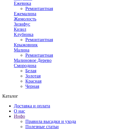
Ежевика
Ремонтантная
Ежемалина
Жимолость
Зизифус
Кизил
Клубника
Ремонтантная
Крыжовник
Малина
Ремонтантная
Малиновое Дерево
Смородина
Белая
Золотая
Красная
Черная
Каталог
Доставка и оплата
О нас
Инфо
Правила высадки и ухода
Полезные статьи