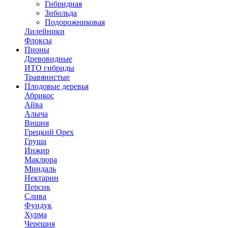
Гибридная
Зибольда
Подорожниковая
Лилейники
Флоксы
Пионы
Древовидные
ИТО гибриды
Травянистые
Плодовые деревья
Абрикос
Айва
Алыча
Вишня
Грецкий Орех
Груша
Инжир
Маклюра
Миндаль
Нектарин
Персик
Слива
Фундук
Хурма
Черешня