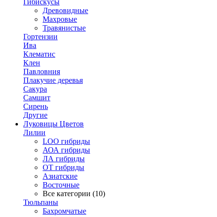
Гибискусы
Древовидные
Махровые
Травянистые
Гортензии
Ива
Клематис
Клен
Павловния
Плакучие деревья
Сакура
Самшит
Сирень
Другие
Луковицы Цветов
Лилии
LOO гибриды
АОА гибриды
ЛА гибриды
ОТ гибриды
Азиатские
Восточные
Все категории (10)
Тюльпаны
Бахромчатые