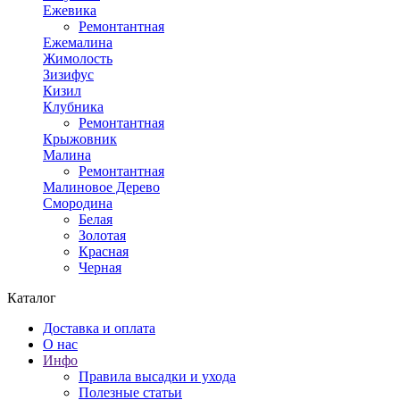
Ежевика
Ремонтантная
Ежемалина
Жимолость
Зизифус
Кизил
Клубника
Ремонтантная
Крыжовник
Малина
Ремонтантная
Малиновое Дерево
Смородина
Белая
Золотая
Красная
Черная
Каталог
Доставка и оплата
О нас
Инфо
Правила высадки и ухода
Полезные статьи