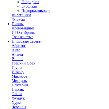
Гибридная
Зибольда
Подорожниковая
Лилейники
Флоксы
Пионы
Древовидные
ИТО гибриды
Травянистые
Плодовые деревья
Абрикос
Айва
Алыча
Вишня
Грецкий Орех
Груша
Инжир
Маклюра
Миндаль
Нектарин
Персик
Слива
Фундук
Хурма
Черешня