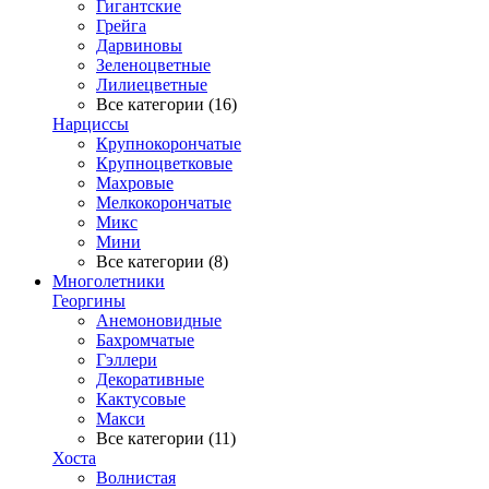
Гигантские
Грейга
Дарвиновы
Зеленоцветные
Лилиецветные
Все категории (16)
Нарциссы
Крупнокорончатые
Крупноцветковые
Махровые
Мелкокорончатые
Микс
Мини
Все категории (8)
Многолетники
Георгины
Анемоновидные
Бахромчатые
Гэллери
Декоративные
Кактусовые
Макси
Все категории (11)
Хоста
Волнистая