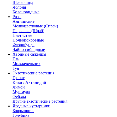
Шелковица
Яблоня
Колоновидные
Розы
Английские
Мелкоцветковые (Спрей)
Парковые (Шраб)
Плетистые
Почвопокровные
Флорибунда
Чайно-гибридные
Хвойные саженцы
Ель
Можжевельник
Туя
Экзотические растения
Гранат
Киви / Актинидий
Лимон
Мушмула
Фейхоа
Другие экзотические растения
Ягодные кустарники
Боярышник
Голубика