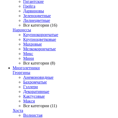
Гигантские
Грейга
Дарвиновы
Зеленоцветные
Лилиецветные
Все категории (16)
Нарциссы
Крупнокорончатые
Крупноцветковые
Махровые
Мелкокорончатые
Микс
Мини
Все категории (8)
Многолетники
Георгины
Анемоновидные
Бахромчатые
Гэллери
Декоративные
Кактусовые
Макси
Все категории (11)
Хоста
Волнистая