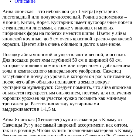
Описание
Айва японская – это небольшой (до 1 метра) кустарник
листопадный или полувечнозеленый. Родина хеномелиса –
Япония, Китай, Корея. Кустарник имеет дугообразные побеги
с глянцевыми листьями, а также у видовых и многих
гибридных форм на побегах имеются шипы. Цветы у айвы
японской крупные, до 5 см очень красивой красно-оранжевой
окраски. Цветет айва очень обильно и долго в мае-июне.
Посадку айвы японской осуществляют и весной, и осенью.
Для посадки роют ямы глубиной 50 см и шириной 60 см,
которые заполняют компостом или перегноем с добавлением
золы и комплексного минерального удобрения. Саженец
заглубляют в почву до уровня, в котором он рос в питомнике,
после чего айву обильно поливают, а землю вокруг
кустарника мульчируют. Следует помнить, что айва японская
опыляется перекрестным опылением, поэтому для получения
хороших урожаев на участке нужно посадить как минимум
три саженца. Расстояния между кустарниками
выдерживаются в 1-1,5 м.
Айва Японская (Хеномелес) купить саженцы в Крыму от
Саженцы Ру: у нас самый широкий ассортимент, как оптом,
так и в розницу. Чтобы купить посадочный материал в Крыму
без наценок, звоните в онлайн магазин Саженцы Ру. Саженцы