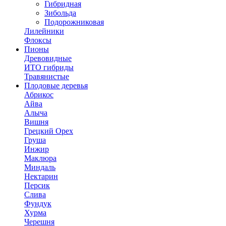
Гибридная
Зибольда
Подорожниковая
Лилейники
Флоксы
Пионы
Древовидные
ИТО гибриды
Травянистые
Плодовые деревья
Абрикос
Айва
Алыча
Вишня
Грецкий Орех
Груша
Инжир
Маклюра
Миндаль
Нектарин
Персик
Слива
Фундук
Хурма
Черешня