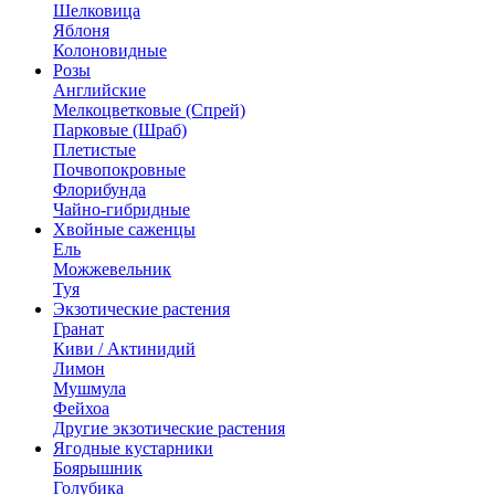
Шелковица
Яблоня
Колоновидные
Розы
Английские
Мелкоцветковые (Спрей)
Парковые (Шраб)
Плетистые
Почвопокровные
Флорибунда
Чайно-гибридные
Хвойные саженцы
Ель
Можжевельник
Туя
Экзотические растения
Гранат
Киви / Актинидий
Лимон
Мушмула
Фейхоа
Другие экзотические растения
Ягодные кустарники
Боярышник
Голубика