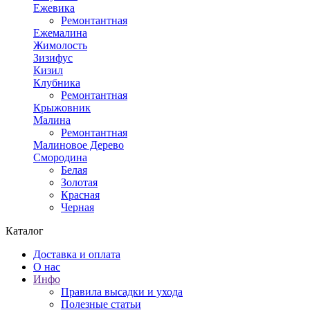
Ежевика
Ремонтантная
Ежемалина
Жимолость
Зизифус
Кизил
Клубника
Ремонтантная
Крыжовник
Малина
Ремонтантная
Малиновое Дерево
Смородина
Белая
Золотая
Красная
Черная
Каталог
Доставка и оплата
О нас
Инфо
Правила высадки и ухода
Полезные статьи