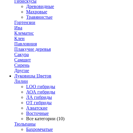
Гибискусы
Древовидные
Махровые
Травянистые
Гортензии
Ива
Клематис
Клен
Павловния
Плакучие деревья
Сакура
Самшит
Сирень
Другие
Луковицы Цветов
Лилии
LOO гибриды
АОА гибриды
ЛА гибриды
ОТ гибриды
Азиатские
Восточные
Все категории (10)
Тюльпаны
Бахромчатые